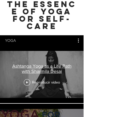
THE Essenc
e of YOGA
FOR SELF-
CARE
YOGA
Ashtanga Yoga as a Life Path
with Sharmila Desai
Reproducir video