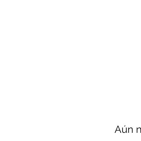
LIVLUSH
GLOBAL
SELF-CARE
HOME & GARDEN
Aún n